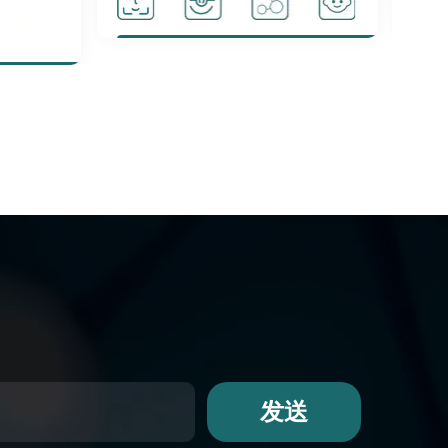
Pale yellow gas
Acne care
Suitable for sensitive muscles
发送