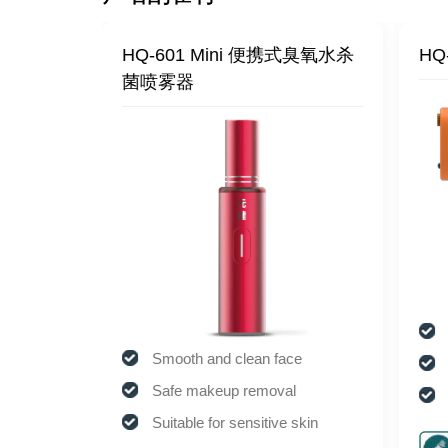
水杀菌喷雾
HQ-601 Mini 便携式臭氧水杀
HQ
菌喷雾器
ity
Smooth and clean face
Safe makeup removal
Suitable for sensitive skin