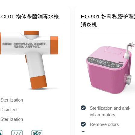
-CL01 物体杀菌消毒水枪
HQ-901 妇科私密护
消炎机
Sterilization
Sterilization and anti-
Disinfect
inflammatory
Sterilization
Remove odors
Disinfect
Wound repair