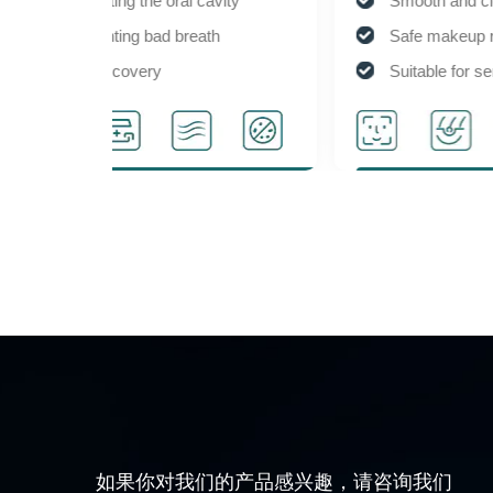
ity
Smooth and clean face
Safe makeup removal
Suitable for sensitive skin
ection
Activate cell activity
如果你对我们的产品感兴趣，请咨询我们