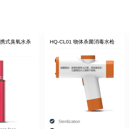
-CL01 物体杀菌消毒水枪
HQ-901 妇科私密护
消炎机
Sterilization