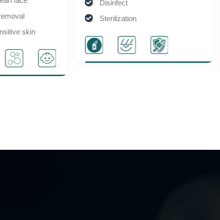
Sterilization and anti-
Disinfect
inflammatory
Sterilization
Remove odors
Disinfect
Wound repair
Solve itching