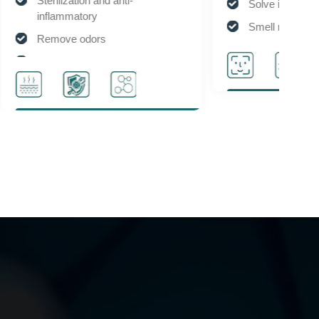
Solve itching
Smell remover
Degreasing
Pale yellow gas
Acne care
Suitable for sensitive muscles