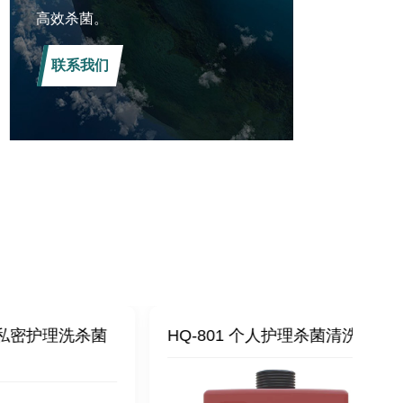
高效杀菌。
联系我们
理洗杀菌
HQ-801 个人护理杀菌清洗机
HQ