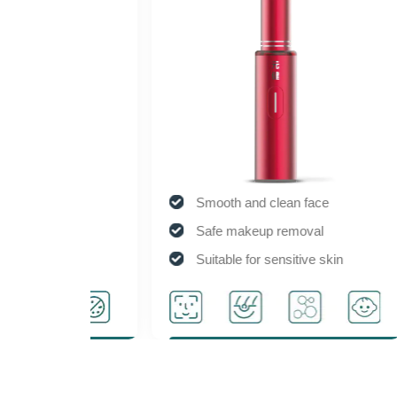
ity
Smooth and clean face
Safe makeup removal
Suitable for sensitive skin
ection
Activate cell activity