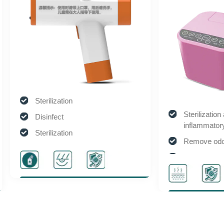
Sterilization
Sterilization and anti-
Disinfect
inflammatory
Sterilization
Remove odors
Disinfect
Wound repair
Solve itching