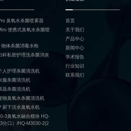
1 Pro 臭氧水杀菌喷雾器
首页
 Mini 便携式臭氧水杀菌喷
关于我们
产品中心
01 物体杀菌消毒水枪
新闻中心
1 妇科私密护理洗杀菌消炎
学术报告
行业知识
1 个人护理杀菌清洗机
联系我们
1 衣服杀菌清洗机
1 果蔬杀菌清洗机
1 宠物臭氧水杀菌清洗机
1-P 厨下活水臭氧水机
30-3臭氧水融合模块 HQ-
(3分口）/HQ-M3030-2(2