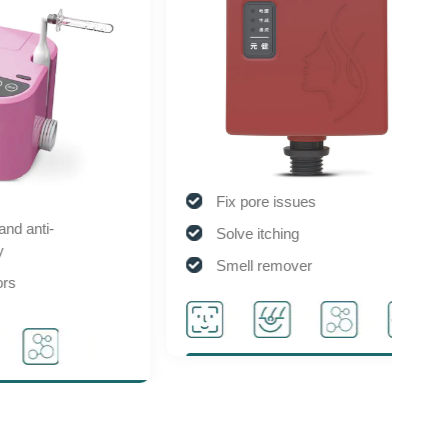
Fix pore issues
Solve itching
Smell remover
Degreasing
Pale yellow gas
Acne care
Suitable for sensitive muscles