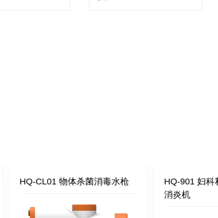
-CL01 物体杀菌消毒水枪
HQ-901 妇科私密护
消炎机