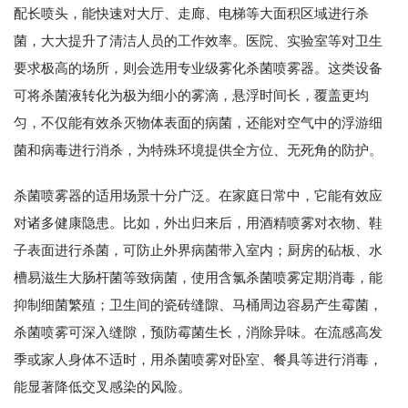
配长喷头，能快速对大厅、走廊、电梯等大面积区域进行杀
菌，大大提升了清洁人员的工作效率。医院、实验室等对卫生
要求极高的场所，则会选用专业级雾化杀菌喷雾器。这类设备
可将杀菌液转化为极为细小的雾滴，悬浮时间长，覆盖更均
匀，不仅能有效杀灭物体表面的病菌，还能对空气中的浮游细
菌和病毒进行消杀，为特殊环境提供全方位、无死角的防护。
杀菌喷雾器的适用场景十分广泛。在家庭日常中，它能有效应
对诸多健康隐患。比如，外出归来后，用酒精喷雾对衣物、鞋
子表面进行杀菌，可防止外界病菌带入室内；厨房的砧板、水
槽易滋生大肠杆菌等致病菌，使用含氯杀菌喷雾定期消毒，能
抑制细菌繁殖；卫生间的瓷砖缝隙、马桶周边容易产生霉菌，
杀菌喷雾可深入缝隙，预防霉菌生长，消除异味。在流感高发
季或家人身体不适时，用杀菌喷雾对卧室、餐具等进行消毒，
能显著降低交叉感染的风险。