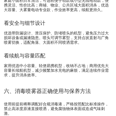
家庭小面积日常清洁，可选轻便手动款或小型无线电动款，便
携灵活、性价比高；商铺、物业、公共区域大面积消杀，优选
大容量、大雾量电动专业款，作业效率更高，续航更持久。
看安全与细节设计
优选带防漏设计、泄压保护、防堵喷头的机型，避免压力过大
损坏设备或漏液隐患。喷头可调节雾型，支持点状直射与广角
喷雾切换，适配角落、大面积不同喷洒需求。
看续航与容量匹配
家用优选中小容量、轻便易携机型，收纳不占地；商用优先大
容量长续航机型，减少频繁加水充电的麻烦，满足连续作业需
求，提升消杀效率。
六、消毒喷雾器正确使用与保养方法
使用前提前稀释调配好合规消毒液，严格按照配比标准操作，
禁止高浓度原液直接喷洒，避免腐蚀物体表面或造成气味刺
激。