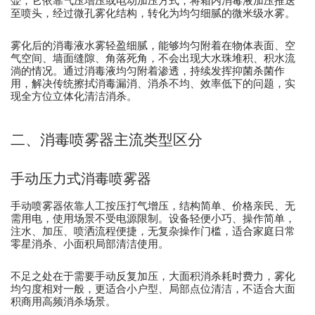
壶，它依靠气压增压或电动加压方式，将箱内消毒液加压推送
至喷头，经过微孔雾化结构，转化为均匀细腻的微米级水雾。
雾化后的消毒液水雾轻盈细腻，能够均匀附着在物体表面、空
气空间、墙面缝隙、角落死角，不会出现大水珠堆积、积水流
淌的情况。通过消毒液均匀附着渗透，持续发挥抑菌杀菌作
用，解决传统擦拭消毒漏消、消杀不均、效率低下的问题，实
现全方位立体化清洁消杀。
二、消毒喷雾器主流类型区分
手动压力式消毒喷雾器
手动喷雾器依靠人工按压打气增压，结构简单、价格亲民、无
需用电，使用场景不受电源限制。设备轻便小巧、操作简单，
注水、加压、喷洒流程便捷，无复杂操作门槛，适合家庭日常
零星消杀、小面积局部清洁使用。
不足之处在于需要手动反复加压，大面积消杀耗时费力，雾化
均匀度相对一般，更适合小户型、局部点位清洁，不适合大面
积商用高频消杀场景。