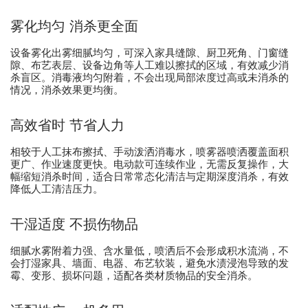
雾化均匀 消杀更全面
设备雾化出雾细腻均匀，可深入家具缝隙、厨卫死角、门窗缝
隙、布艺表层、设备边角等人工难以擦拭的区域，有效减少消
杀盲区。消毒液均匀附着，不会出现局部浓度过高或未消杀的
情况，消杀效果更均衡。
高效省时 节省人力
相较于人工抹布擦拭、手动泼洒消毒水，喷雾器喷洒覆盖面积
更广、作业速度更快。电动款可连续作业，无需反复操作，大
幅缩短消杀时间，适合日常常态化清洁与定期深度消杀，有效
降低人工清洁压力。
干湿适度 不损伤物品
细腻水雾附着力强、含水量低，喷洒后不会形成积水流淌，不
会打湿家具、墙面、电器、布艺软装，避免水渍浸泡导致的发
霉、变形、损坏问题，适配各类材质物品的安全消杀。