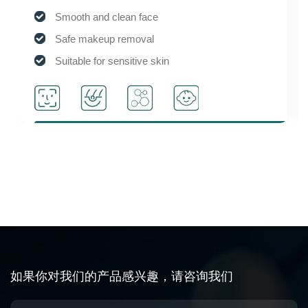
Smooth and clean face
Safe makeup removal
Suitable for sensitive skin
Activate cell activity
如果你对我们的产品感兴趣，请咨询我们