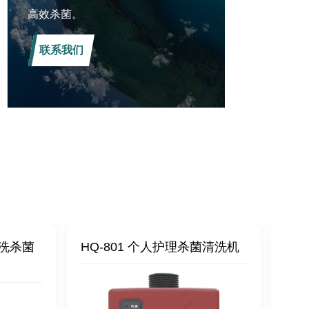
高效杀菌。
联系我们
洗杀菌
HQ-801 个人护理杀菌清洗机
HQ-