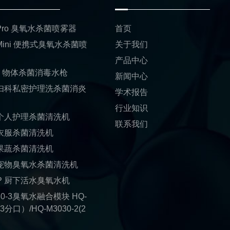
1 Pro 臭氧水杀菌喷雾器
首页
 Mini 便携式臭氧水杀菌喷
关于我们
产品中心
01 物体杀菌消毒水枪
新闻中心
1 妇科私密护理洗杀菌消炎
学术报告
行业知识
1 个人护理杀菌清洗机
联系我们
1 衣服杀菌清洗机
1 果蔬杀菌清洗机
1 宠物臭氧水杀菌清洗机
1-P 厨下活水臭氧水机
30-3臭氧水融合模块 HQ-
(3分口）/HQ-M3030-2(2