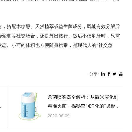
方，搭配木糖醇、天然植萃或益生菌成分，既能有效分解异
会聚餐等社交场合，还是外出旅行、饭后不便刷牙时，只需
状态。小巧的体积也方便随身携带，是现代人的“社交急
分享:
杀菌喷雾器全解析：从微米雾化到
卫
精准灭菌，揭秘空间净化的“隐形盾
牌”
2026-06-09