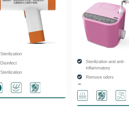
terilization
Sterilization and anti-
isinfect
inflammatory
terilization
Remove odors
isinfect
Wound repair
Solve itching