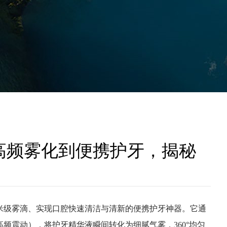
高频雾化到便携护牙，揭秘
米级雾滴、实现口腔快速清洁与清新的便携护牙神器。它通
频震动），将护牙精华液瞬间转化为细腻气雾，360°均匀