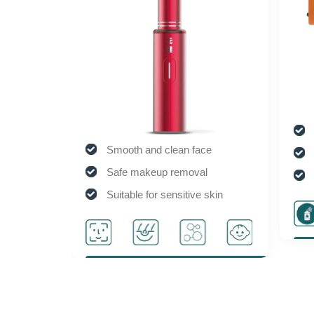
S
y
Smooth and clean face
D
Safe makeup removal
S
Suitable for sensitive skin
D
tion
Activate cell activity