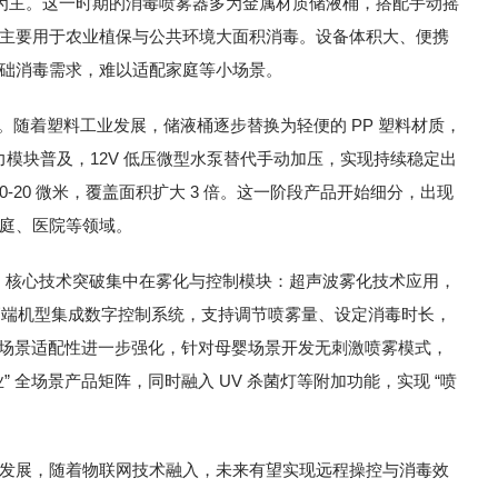
压设备为主。这一时期的消毒喷雾器多为金属材质储液桶，搭配手动摇
主要用于农业植保与公共环境大面积消毒。设备体积大、便携
础消毒需求，难以适配家庭等小场景。
革新。随着塑料工业发展，储液桶逐步替换为轻便的 PP 塑料材质，
力模块普及，12V 低压微型水泵替代手动加压，实现持续稳定出
10-20 微米，覆盖面积扩大 3 倍。这一阶段产品开始细分，出现
庭、医院等领域。
化。核心技术突破集中在雾化与控制模块：超声波雾化技术应用，
部分高端机型集成数字控制系统，支持调节喷雾量、设定消毒时长，
外，场景适配性进一步强化，针对母婴场景开发无刺激喷雾模式，
工业” 全场景产品矩阵，同时融入 UV 杀菌灯等附加功能，实现 “喷
发展，随着物联网技术融入，未来有望实现远程操控与消毒效