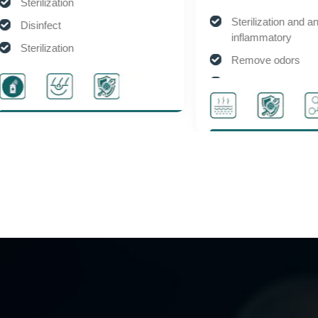
Sterilization
Sterilization and anti-
Disinfect
inflammatory
Sterilization
Remove odors
Disinfect
Wound repair
Solve itching