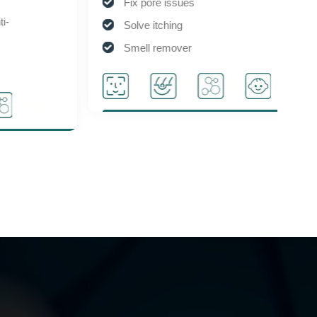
Fix pore issues
Solve itching
Smell remover
Degreasing
Pale yellow gas
Acne care
Suitable for sensitive muscles