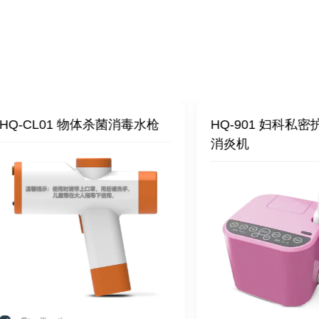
-CL01 物体杀菌消毒水枪
HQ-901 妇科私密护
消炎机