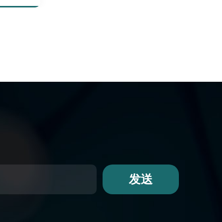
Suitable for sensitive muscles
发送