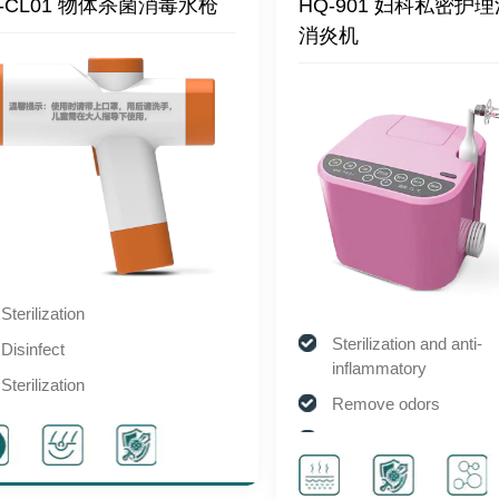
-CL01 物体杀菌消毒水枪
HQ-901 妇科私密护
消炎机
Sterilization
Sterilization and anti-
Disinfect
inflammatory
Sterilization
Remove odors
Disinfect
Wound repair
Solve itching