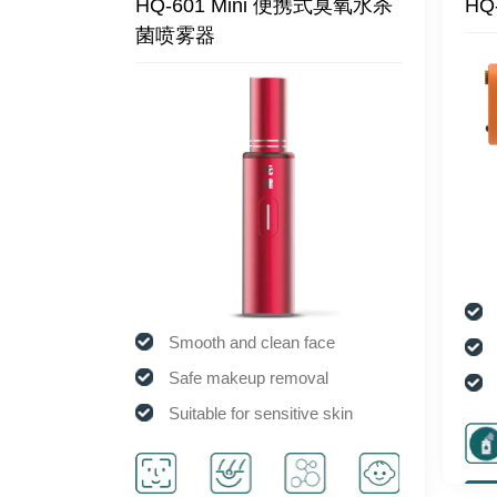
水杀菌喷雾
HQ-601 Mini 便携式臭氧水杀
HQ
菌喷雾器
ity
Smooth and clean face
Safe makeup removal
Suitable for sensitive skin
ection
Activate cell activity