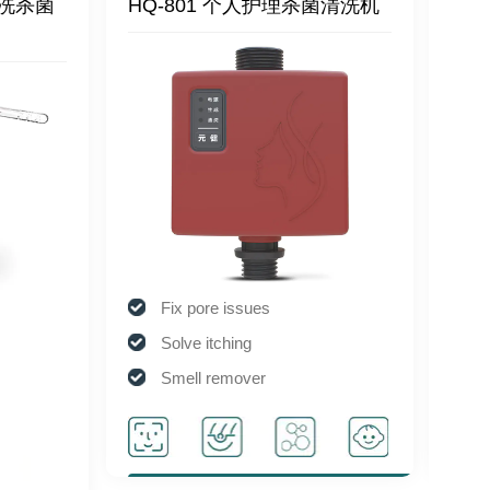
理洗杀菌
HQ-801 个人护理杀菌清洗机
HQ
Fix pore issues
Solve itching
Smell remover
Degreasing
Pale yellow gas
Acne care